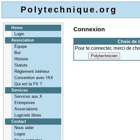
Polytechnique.org
Home
Connexion
Login
Association
Choix de 
Équipe
Pour te connecter, merci de choi
But
Histoire
Statuts
Règlement intérieur
Convention avec l'AX
Qui est la FX ?
Services
Services aux X
Entreprises
Associations
Logiciels libres
Contact
Nous aider
Logos