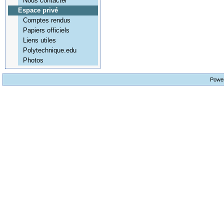
Nous contacter
Espace privé
Comptes rendus
Papiers officiels
Liens utiles
Polytechnique.edu
Photos
Powe